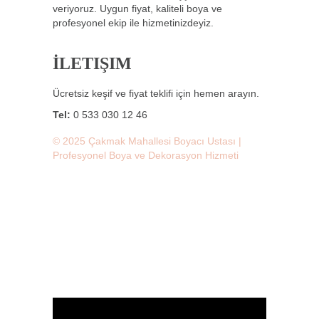
veriyoruz. Uygun fiyat, kaliteli boya ve
profesyonel ekip ile hizmetinizdeyiz.
İLETIŞIM
Ücretsiz keşif ve fiyat teklifi için hemen arayın.
Tel:
0 533 030 12 46
© 2025 Çakmak Mahallesi Boyacı Ustası |
Profesyonel Boya ve Dekorasyon Hizmeti