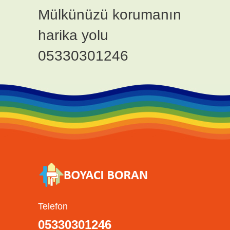
Mülkünüzü korumanın
harika yolu
05330301246
Telefon
05330301246