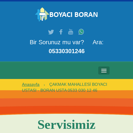
Bir Sorunuz mu var? Ara:
05330301246
Anasayfa
ÇAKMAK MAHALLESİ BOYACI
ANASAYFA
USTASI - BORAN USTA 0533 030 12 46
HAKKIMIZDA
HIZMETLERIMIZ
Servisimiz
GALERI