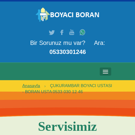
Bir Sorunuz mu var? Ara:
05330301246
Anasayfa
ÇUKURAMBAR BOYACI USTASI
ANASAYFA
- BORAN USTA 0533 030 12 46
HAKKIMIZDA
HIZMETLERIMIZ
Servisimiz
GALERI