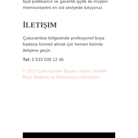
fiyat politikamız ve garantili işçilik ile müşteri
memnuniyetini en üst seviyede tutuyoruz.
İLETIŞIM
Çukurambar bölgesinde profesyonel boya
badana hizmeti almak için hemen bizimle
iletişime geçin.
Tel:
0 533 030 12 46
© 2025 Çukurambar Boyacı Ustası | Kaliteli
Boya Badana ve Dekorasyon Hizmetleri