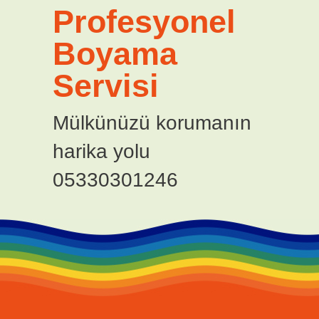
Profesyonel
Boyama
Servisi
Mülkünüzü korumanın
harika yolu
05330301246