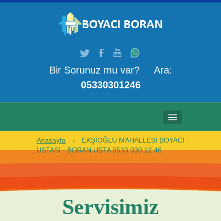
Bir Sorunuz mu var? Ara:
05330301246
Anasayfa
EKŞİOĞLU MAHALLESİ BOYACI
ANASAYFA
USTASI - BORAN USTA 0533 030 12 46
HAKKIMIZDA
HIZMETLERIMIZ
Servisimiz
GALERI