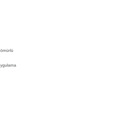
n ömürlü
 uygulama