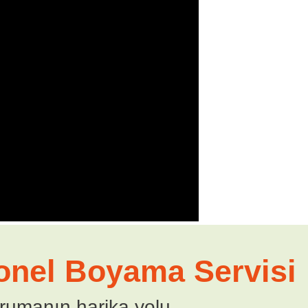
onel Boyama Servisi
rumanın harika yolu