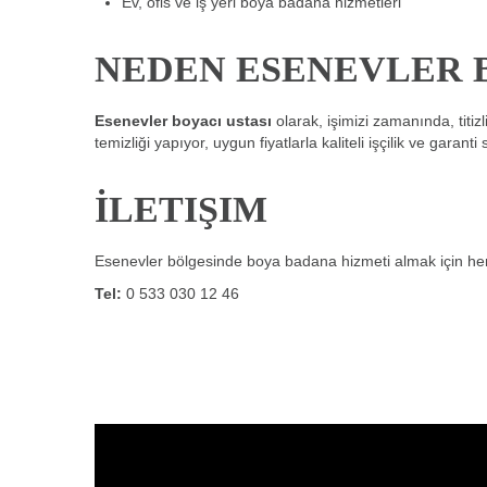
Ev, ofis ve iş yeri boya badana hizmetleri
NEDEN ESENEVLER B
Esenevler boyacı ustası
olarak, işimizi zamanında, titi
temizliği yapıyor, uygun fiyatlarla kaliteli işçilik ve garant
İLETIŞIM
Esenevler bölgesinde boya badana hizmeti almak için hem
Tel:
0 533 030 12 46