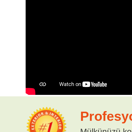
Profesy
Mülkünüzü ko