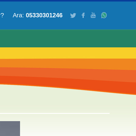
ar? Ara:
05330301246