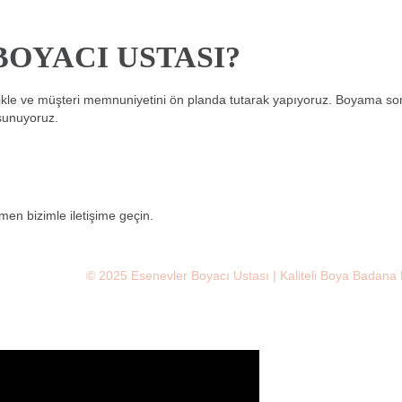
OYACI USTASI?
zlikle ve müşteri memnuniyetini ön planda tutarak yapıyoruz. Boyama so
i sunuyoruz.
en bizimle iletişime geçin.
© 2025 Esenevler Boyacı Ustası | Kaliteli Boya Badana 