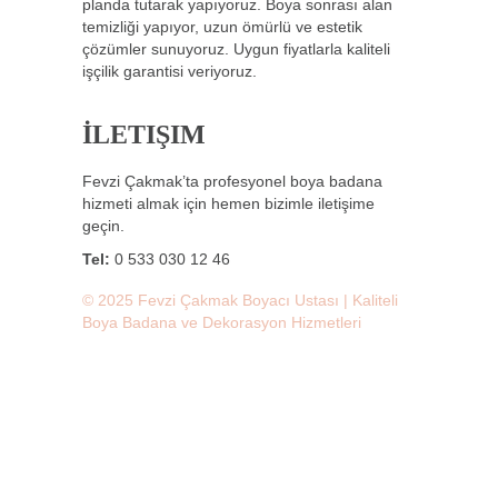
planda tutarak yapıyoruz. Boya sonrası alan
temizliği yapıyor, uzun ömürlü ve estetik
çözümler sunuyoruz. Uygun fiyatlarla kaliteli
işçilik garantisi veriyoruz.
İLETIŞIM
Fevzi Çakmak’ta profesyonel boya badana
hizmeti almak için hemen bizimle iletişime
geçin.
Tel:
0 533 030 12 46
© 2025 Fevzi Çakmak Boyacı Ustası | Kaliteli
Boya Badana ve Dekorasyon Hizmetleri