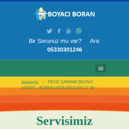
Bir Sorunuz mu var? Ara:
05330301246
Anasayfa
FEVZİ ÇAKMAK BOYACI
ANASAYFA
USTASI - BORAN USTA 0533 030 12 46
HAKKIMIZDA
HIZMETLERIMIZ
Servisimiz
GALERI