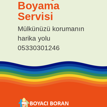
Boyama
Servisi
Mülkünüzü korumanın
harika yolu
05330301246