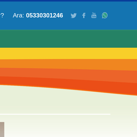
ar? Ara:
05330301246