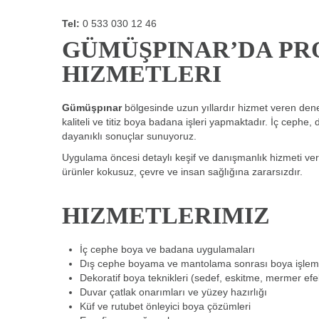
Tel:
0 533 030 12 46
GÜMÜŞPINAR’DA PR
HIZMETLERI
Gümüşpınar
bölgesinde uzun yıllardır hizmet veren deney
kaliteli ve titiz boya badana işleri yapmaktadır. İç cephe
dayanıklı sonuçlar sunuyoruz.
Uygulama öncesi detaylı keşif ve danışmanlık hizmeti ver
ürünler kokusuz, çevre ve insan sağlığına zararsızdır.
HIZMETLERIMIZ
İç cephe boya ve badana uygulamaları
Dış cephe boyama ve mantolama sonrası boya işleml
Dekoratif boya teknikleri (sedef, eskitme, mermer efek
Duvar çatlak onarımları ve yüzey hazırlığı
Küf ve rutubet önleyici boya çözümleri