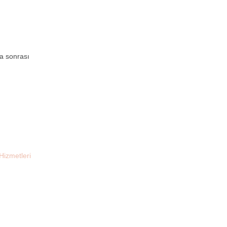
ya sonrası
izmetleri