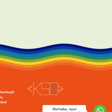
ltanbeyli
ı,
nbul
Merhaba, nasıl