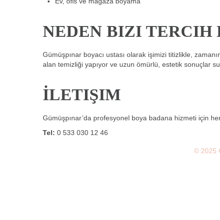
Ev, ofis ve mağaza boyama
NEDEN BIZI TERCIH 
Gümüşpınar boyacı ustası olarak işimizi titizlikle, zaman
alan temizliği yapıyor ve uzun ömürlü, estetik sonuçlar s
İLETIŞIM
Gümüşpınar’da profesyonel boya badana hizmeti için hem
Tel:
0 533 030 12 46
© 2025 