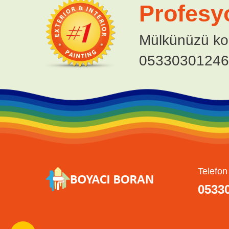
Profesy
Mülkünüzü ko
05330301246
Telefon
0533