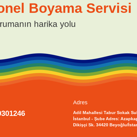
onel Boyama Servisi
rumanın harika yolu
Adres
0301246
Adil Mahallesi Tabur Sokak Su
İstanbul - Şube Adres: Azapkap
Dikişçi Sk. 34420 Beyoğlu/İsta