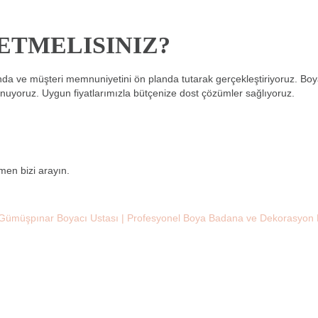
ETMELISINIZ?
ında ve müşteri memnuniyetini ön planda tutarak gerçekleştiriyoruz. Bo
unuyoruz. Uygun fiyatlarımızla bütçenize dost çözümler sağlıyoruz.
en bizi arayın.
Gümüşpınar Boyacı Ustası | Profesyonel Boya Badana ve Dekorasyon H