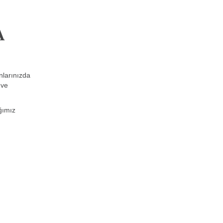
A
nlarınızda
 ve
ğımız