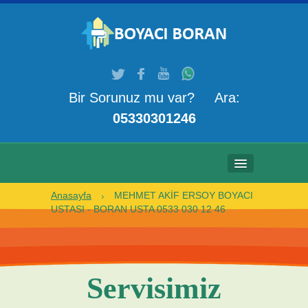
Bir Sorunuz mu var? Ara:
05330301246
Anasayfa
MEHMET AKİF ERSOY BOYACI
ANASAYFA
USTASI - BORAN USTA 0533 030 12 46
HAKKIMIZDA
HIZMETLERIMIZ
Servisimiz
GALERI