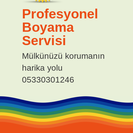
Profesyonel
Boyama
Servisi
Mülkünüzü korumanın
harika yolu
05330301246