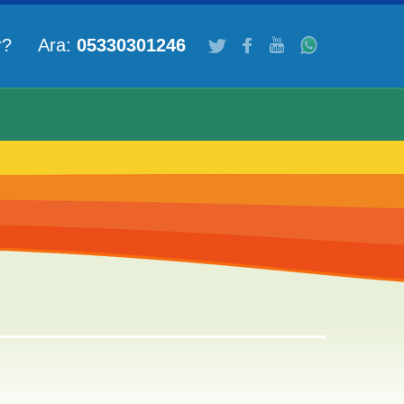
ar? Ara:
05330301246