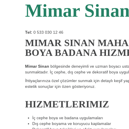
Mimar Sinan 
Tel:
0 533 030 12 46
MIMAR SINAN MAHA
BOYA BADANA HIZM
Mimar Sinan
bölgesinde deneyimli ve uzman boyacı ustala
sunmaktadır. İç cephe, dış cephe ve dekoratif boya uygula
İhtiyaçlarınıza özel çözümler sunmak için detaylı keşif yap
estetik sonuçlar için özen gösteriyoruz.
HIZMETLERIMIZ
İç cephe boya ve badana uygulamaları
Dış cephe boyama ve koruyucu kaplamalar