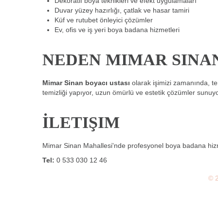
Dekoratif boya teknikleri ve efekt uygulamaları
Duvar yüzey hazırlığı, çatlak ve hasar tamiri
Küf ve rutubet önleyici çözümler
Ev, ofis ve iş yeri boya badana hizmetleri
NEDEN MIMAR SINAN
Mimar Sinan boyacı ustası
olarak işimizi zamanında, t
temizliği yapıyor, uzun ömürlü ve estetik çözümler sunuyoruz
İLETIŞIM
Mimar Sinan Mahallesi'nde profesyonel boya badana hizme
Tel:
0 533 030 12 46
© 2