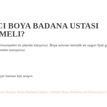
I BOYA BADANA USTASI
MELI?
nuniyetini ön planda tutuyoruz. Boya sonrası temizlik ve uygun fiyat ga
metini sunuyoruz.
çin hemen bizi arayın.
an Boyacı Boya Badana Ustası | Kaliteli Boya Badana ve Dekorasyon 