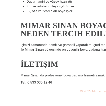
Duvar tamiri ve yüzey hazırlığı
Küf ve rutubet önleyici çözümler
Ev, ofis ve ticari alan boya işleri
MIMAR SINAN BOYAC
NEDEN TERCIH EDIL
İşimizi zamanında, temiz ve garantili yaparak müşteri mem
ile Mimar Sinan bölgesinde en güvenilir boya badana hiz
İLETIŞIM
Mimar Sinan’da profesyonel boya badana hizmeti almak i
Tel:
0 533 030 12 46
© 2025 Mimar Sin