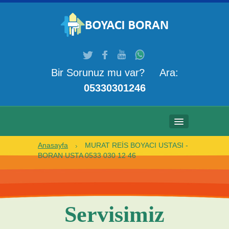
Bir Sorunuz mu var? Ara:
05330301246
Anasayfa
MURAT REİS BOYACI USTASI -
ANASAYFA
BORAN USTA 0533 030 12 46
HAKKIMIZDA
HIZMETLERIMIZ
Servisimiz
GALERI