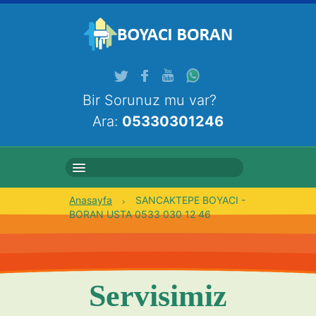
Bir Sorunuz mu var?
Ara:
05330301246
Anasayfa
SANCAKTEPE BOYACI -
ANASAYFA
BORAN USTA 0533 030 12 46
HAKKIMIZDA
HIZMETLERIMIZ
Servisimiz
GALERI