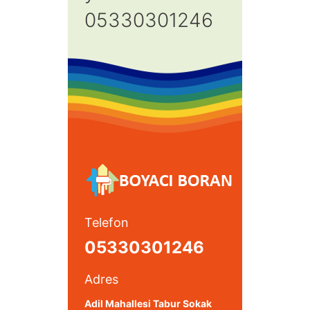
05330301246
Telefon
05330301246
Adres
Adil Mahallesi Tabur Sokak