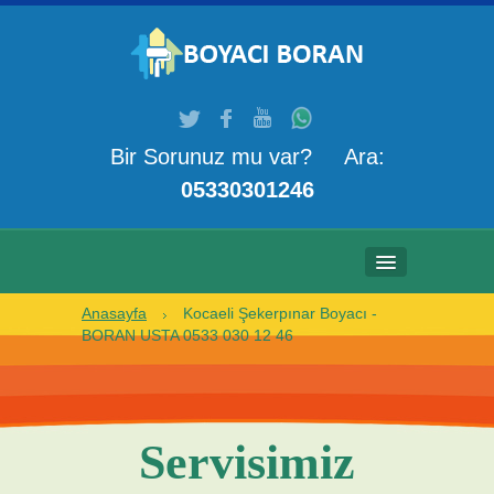
Bir Sorunuz mu var? Ara:
05330301246
Anasayfa
Kocaeli Şekerpınar Boyacı -
ANASAYFA
BORAN USTA 0533 030 12 46
HAKKIMIZDA
HIZMETLERIMIZ
Servisimiz
GALERI