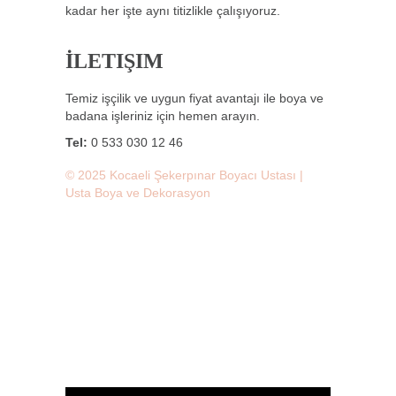
kadar her işte aynı titizlikle çalışıyoruz.
İLETIŞIM
Temiz işçilik ve uygun fiyat avantajı ile boya ve
badana işleriniz için hemen arayın.
Tel:
0 533 030 12 46
© 2025 Kocaeli Şekerpınar Boyacı Ustası |
Usta Boya ve Dekorasyon