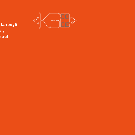
ltanbeyli
ı,
nbul