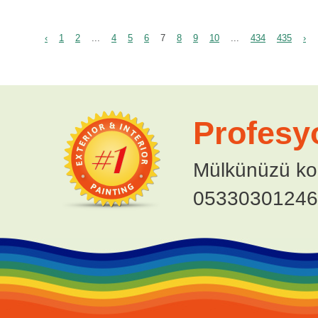
‹
1
2
...
4
5
6
7
8
9
10
...
434
435
›
Profesy
Mülkünüzü ko
05330301246